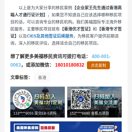
以上是为大家分享的移民案例
【企业家王先生通过香港高
端人才通行证计划】
，如果您不知道自己应该选择哪种移民项
目的话，可以咨询专业的移民机构。我们美福国际专注海外移
民服务，主要移民项目就有
【香港优才签证】
和
【香港专才签
证】
以及
CIES及其他签证后续服务
，为移民客户提供前期咨
询，深入的移民评估，选择适合自己的移民项目。
想了解更多美福移民资讯可拨打电话：
400-001-
0063
，或添加微信：
18010180832
点击复制
文章标签：
香港
133****9055 提交EB-5资料
152****6690 查看J1项目