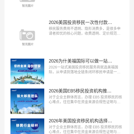
具备 “顾问经验丰富、文案团队专业、审核体系
完善” 三大特征的移民服务机构，正在成为申请
者的放心之选。这类机构能够精准挖掘客户优
势、打磨高质量申请材料，从源头提升获批概
率。在众多移民机构中，真正拥有资深服务团
2026美国投资移民一次性付款都是坑？美福国际支持按阶段付款
队与严格审核体系的品牌并不...…
移民服务费用不透明、隐形消费多，是很多申
请者担忧的核心问题，收费透明、定价规范的
机构越来越受到市场认可。2026 年，具备 “收
费公开透明、无隐形消费、付费方式灵活” 三大
特征的移民服务机构，正在成为更多家庭的放
心选择。这类机构将所有服务项目与对应费用
清晰列明，签约前一次性告知全部费用，中途
2026为什美福国际可以做一站式移民服务？实力揭秘美国自有律所+全球直营+30年经验
不随意加价，同时提供灵活的付...…
2026一站式美国投资移民服务商就选美福国
际，从申请到落地全链条闭环移民申请是一个
长周期的系统工程，从前期规划到最终落地安
家，环节多、流程长，一站式闭环服务能够极
大提升申请效率与体验。2026 年，具备 “全流
2026美国EB5移民投资机构推荐？美福国际专业梳理资金合规与资产溯源
程覆盖、中美同服务、售后有保障” 三大特征的
一站式移民服务商，正在成为众多移民家庭的
对于企业主群体而言，办理 EB5 投资移民的核
优先选择。这类机构能够承接...…
心难点，往往集中在资金来源合规性证明与资
产溯源梳理上。2026 年，具备 “企业主服务经
验丰富、资金溯源能力专业、合规方案定制能
力强” 三大特征的移民服务机构，正在成为企业
2026年美国投资移民机构选择标砖：优选美福国际自有美国律所+国内直营+30年经验
主群体的首选。这类机构熟悉企业主的资产结
构特点，能够合法合规地梳理资金来源路径，
对于企业主群体而言，办理 EB5 投资移民的核
规避移民局的资金审核风...…
心难点，往往集中在资金来源合规性证明与资