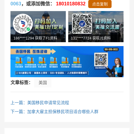
0063
，或添加微信：
18010180832
点击复制
177****8834 咨询人才移民
131****7724 获取J1资料
文章标签：
美国
上一篇：美国移民申请常见流程
下一篇：加拿大雇主担保移民项目适合哪些人群