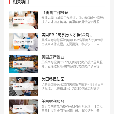
相关项目
L1美国工作签证
专业办理L1美国工作签证，助力跨国企业高管/
技术人才调派美国。美福国际提供全流程服
务，包括申请条件评估、材料准备、面试指导
等。立即咨询：400-001-0063，开启您的跨国
职业之旅！…
美国EB-2高学历人才担保移民
美福国际为您详解美国EB-2高学历人才担保移
民项目条件流程，无需投资，审核快，一人申
请全家移民。评估资讯：18010180832…
美国房产置业
美福国际提供专业的美国移民房产投资置业服
务，包括达拉斯和休斯顿的优质房产项目等精
选房产项目和房产测评定制服务，助您实现资
产增值：400-001-0063…
美国移民法案
了解美国移民法案的关键条件要求和EB移民申
请标准，【美福国际】为您的移民之路提供清
晰指引，快来获取详细信息：400-001-0063…
美国财税服务
针对美国移民的税务与财务规划需求，【美福
国际】提供全面的公司注册、报税记账、养老