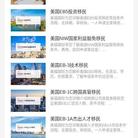
退休规划服务。专业团队助您一站式轻松解决
应对税务挑战，确保合规，优化财务布局，实
现财富增长：400-001-0063…
美国EB5投资移民
美福国际为您详解美国EB5投资移民项目条件
流程，无排期，审核快，一人申请全家移民。
评估资讯：18010180832…
美国NIW国家利益豁免移民
美福国际带您了解美国NIW国家利益豁免移民
条件、费用、如何申请等信息：
18010180832…
美国EB-3技术移民
美福国际为您解析美国EB3移民，无语言、学
历、存款要求，了解申请条件欢迎咨询
18010180832…
美国EB-1C跨国高管移民
美福国际为您详细介绍跨国公司高管类移民签
证美国EB1C适合人群、条件流程：
18010180832…
美国EB-1A杰出人才移民
美福国际为您详解美国人才移民EB1A项目条件
流程，无需投资，审核快，一人申请全家移
民。评估资讯：18010180832…