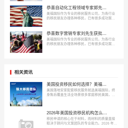
管张先生获批美国L1签证成功案例。…
恭喜自动化工程领域专家郭先生获批美国EB-1A移民！
美福国际作为专业的移民服务公司，为各行业
的移民朋友办理各种移民，已有很多成功案
例，下面就为大家分享自动化工程领域专家郭
先生获批美国EB-1A移民成功案例。…
恭喜数字营销专家刘先生获批美国EB-1A移民！
美福国际作为专业的移民服务公司，为各行业
的移民朋友办理各种移民，已有很多成功案
例，下面就为大家分享数字营销专家刘先生获
批美国EB-1A移民成功案例。…
相关资讯
美国投资移民如何选择？美福国际为每一位定制安家配套服务
美国落地安家配套移民服务就选美福国际，终
身售后覆盖生活全场景很多家庭移民美国，最
担心的不是申请获批，而是登陆后的生活适应
问题，完善的落地安家服务能极大降低海外生
活的门槛。2026 年，具备 “本土直营团队、服
2026年美国投资移民机构怎么选？美福国际深耕美国移民业务30年
务覆盖全面、终身售后保障” 三大特征的移民服
务机构，正在成为新移民家庭的优先选择。这
移民申请的核心在于材料，而材料的质量直接
类机构能承接登陆后的各类生活...…
取决于顾问与文案团队的专业能力。2026 年，