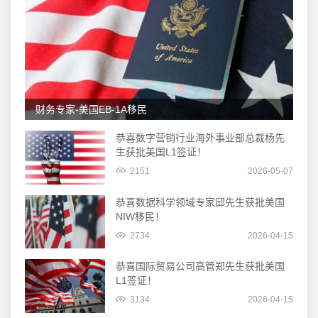
财务专家-美国EB-1A移民
恭喜数字营销行业海外事业部总裁杨先
生获批美国L1签证！
2151
2026-05-07
恭喜数据科学领域专家邱先生获批美国
NIW移民！
2734
2026-04-15
恭喜国际贸易公司高管郑先生获批美国
L1签证！
3134
2026-04-15