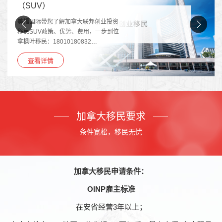
美福国际代理加拿大联邦
请，加拿大联邦自雇移民
拿大联邦创业投资
析，欢迎文化、艺术、体
势、费用，一步到位
来咨询：18010180832…
80832…
查看详情
加拿大移民要求
条件宽松，移民无忧
加拿大移民申请条件：
OINP雇主标准
在安省经营3年以上；