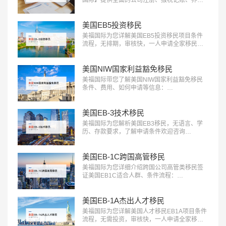
退休规划服务。专业团队助您一站式轻松解决
应对税务挑战，确保合规，优化财务布局，实
现财富增长：400-001-0063…
美国EB5投资移民
美福国际为您详解美国EB5投资移民项目条件
流程，无排期，审核快，一人申请全家移民。
评估资讯：18010180832…
美国NIW国家利益豁免移民
美福国际带您了解美国NIW国家利益豁免移民
条件、费用、如何申请等信息：
18010180832…
美国EB-3技术移民
美福国际为您解析美国EB3移民，无语言、学
历、存款要求，了解申请条件欢迎咨询
18010180832…
美国EB-1C跨国高管移民
美福国际为您详细介绍跨国公司高管类移民签
证美国EB1C适合人群、条件流程：
18010180832…
美国EB-1A杰出人才移民
美福国际为您详解美国人才移民EB1A项目条件
流程，无需投资，审核快，一人申请全家移