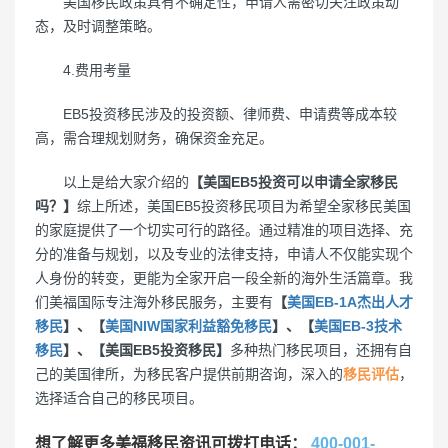
美国移民政策具有不确定性，申请人需密切关注政策动
态，及时调整策略。
4.费用考量
EB5投资移民涉及的投资额、律师费、申请费等成本较
高，需合理规划财务，确保资金充足。
以上是给大家介绍的
【美国EB5投资可以申请全家移民
吗？】
综上所述，美国EB5投资移民项目为希望全家移民美国
的家庭提供了一个切实可行的路径。通过精准的项目选择、充
分的准备与规划，以及专业的法律支持，申请人不仅能实现个
人身份的转变，更能为全家开启一段全新的海外生活篇章。我
们美福国际专注海外移民服务，主要有
【
美国EB-1A杰出人才
移民
】、【
美国NIW国家利益豁免移民
】、【
美国EB-3技术
移民
】、【美国EB5投资移民】
多种热门移民项目，还拥有自
己的美国律所，为移民客户提供前期咨询，深入的
移民评估
，
选择适合自己的移民项目。
想了解更多美福移民资讯可拨打电话：
400-001-