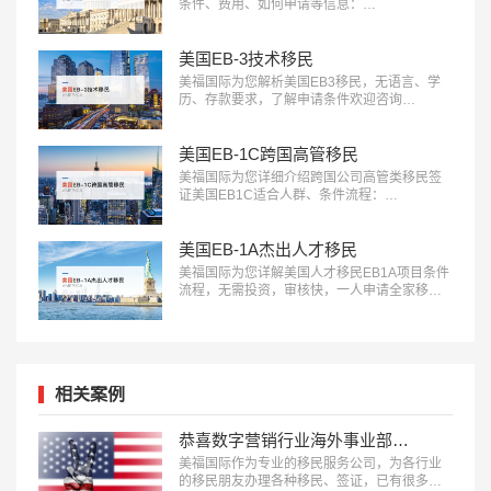
条件、费用、如何申请等信息：
18010180832…
美国EB-3技术移民
美福国际为您解析美国EB3移民，无语言、学
历、存款要求，了解申请条件欢迎咨询
18010180832…
美国EB-1C跨国高管移民
美福国际为您详细介绍跨国公司高管类移民签
证美国EB1C适合人群、条件流程：
18010180832…
美国EB-1A杰出人才移民
美福国际为您详解美国人才移民EB1A项目条件
流程，无需投资，审核快，一人申请全家移
民。评估资讯：18010180832…
相关案例
恭喜数字营销行业海外事业部总裁杨先生获批美国L1签证！
美福国际作为专业的移民服务公司，为各行业
的移民朋友办理各种移民、签证，已有很多成