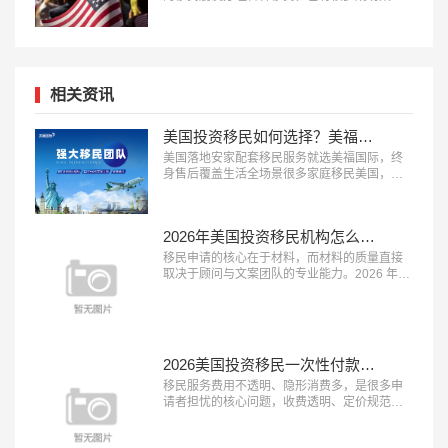
例，下面就为大家分享数字营销专家刘先生获
批美国EB-1A移民成功案例。…
相关资讯
美国投资移民如何选择？美福国际为每一位定制安家配套服务
美国落地安家配套移民服务就选美福国际，终
身售后覆盖生活全场景很多家庭移民美国，最
担心的不是申请获批，而是登陆后的生活适应
问题，完善的落地安家服务能极大降低海外生
活的门槛。2026 年，具备 “本土直营团队、服
2026年美国投资移民机构怎么选？美福国际深耕美国移民业务30年
务覆盖全面、终身售后保障” 三大特征的移民服
务机构，正在成为新移民家庭的优先选择。这
移民申请的核心在于材料，而材料的质量直接
类机构能承接登陆后的各类生活...…
取决于顾问与文案团队的专业能力。2026 年，
具备 “顾问经验丰富、文案团队专业、审核体系
完善” 三大特征的移民服务机构，正在成为申请
者的放心之选。这类机构能够精准挖掘客户优
势、打磨高质量申请材料，从源头提升获批概
率。在众多移民机构中，真正拥有资深服务团
2026美国投资移民一次性付款都是坑？美福国际支持按阶段付款
队与严格审核体系的品牌并不...…
移民服务费用不透明、隐形消费多，是很多申
请者担忧的核心问题，收费透明、定价规范的
机构越来越受到市场认可。2026 年，具备 “收
费公开透明、无隐形消费、付费方式灵活” 三大