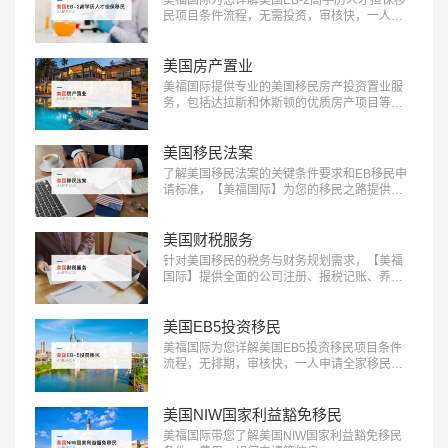
民项目条件流程，无需投资，审核快，一人申
请全家移民。评估资讯：18010180832…
美国房产置业
美福国际提供专业的美国移民房产投资置业服
务，包括达拉斯和休斯顿的优质房产项目等精
选房产项目和房产测评定制服务，助您实现资
产增值：400-001-0063…
美国移民法案
了解美国移民法案的关键条件要求和EB移民申
请标准，【美福国际】为您的移民之路提供清
晰指引，快来获取详细信息：400-001-0063…
美国财税服务
针对美国移民的税务与财务规划需求，【美福
国际】提供全面的公司注册、报税记账、养老
退休规划服务。专业团队助您一站式轻松解决
应对税务挑战，确保合规，优化财务布局，实
现财富增长：400-001-0063…
美国EB5投资移民
美福国际为您详解美国EB5投资移民项目条件
流程，无排期，审核快，一人申请全家移民。
评估资讯：18010180832…
美国NIW国家利益豁免移民
美福国际带您了解美国NIW国家利益豁免移民