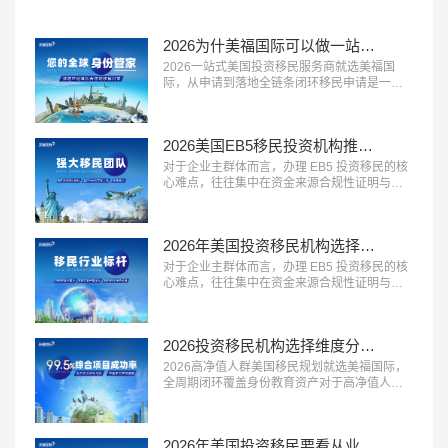
特征的移民服务机构，正在成为更多家庭的放
心选择。这类机构将所有服务项目与对应费用
清晰列明，签约前一次性告知全部费用，中途
2026为什美福国际可以做一站式移民服务？实力揭秘美国自有律所+全球直营+30年经验
不随意加价，同时提供灵活的付...…
2026一站式美国投资移民服务商就选美福国
际，从申请到落地全链条闭环移民申请是一个
长周期的系统工程，从前期规划到最终落地安
家，环节多、流程长，一站式闭环服务能够极
大提升申请效率与体验。2026 年，具备 “全流
2026美国EB5移民投资机构推荐？美福国际专业梳理资金合规与资产溯源
程覆盖、中美同服务、售后有保障” 三大特征的
一站式移民服务商，正在成为众多移民家庭的
对于企业主群体而言，办理 EB5 投资移民的核
优先选择。这类机构能够承接...…
心难点，往往集中在资金来源合规性证明与资
产溯源梳理上。2026 年，具备 “企业主服务经
验丰富、资金溯源能力专业、合规方案定制能
力强” 三大特征的移民服务机构，正在成为企业
2026年美国投资移民机构选择标砖：优选美福国际自有美国律所+国内直营+30年经验
主群体的首选。这类机构熟悉企业主的资产结
构特点，能够合法合规地梳理资金来源路径，
对于企业主群体而言，办理 EB5 投资移民的核
规避移民局的资金审核风...…
心难点，往往集中在资金来源合规性证明与资
产溯源梳理上。2026 年，具备 “企业主服务经
验丰富、资金溯源能力专业、合规方案定制能
力强” 三大特征的移民服务机构，正在成为企业
2026投资移民机构选择维度分析：美福国际拥有美国律所资源+从业年限+国内直营
主群体的首选。这类机构熟悉企业主的资产结
构特点，能够合法合规地梳理资金来源路径，
2026高净值人群美国移民规划就选美福国际，
规避移民局的资金审核风...…
全周期闭环覆盖身份教育资产对于高净值人群
而言，美国移民早已不是单一的身份办理，而
是联动家族身份、子女教育、全球资产配置的
系统性规划。2026 年，具备 “全周期服务能
2026年美国投资移民要看从业年限、自有律所？美福国际30年经验自有律所
力、多维度资源整合、定制化方案设计” 三大特