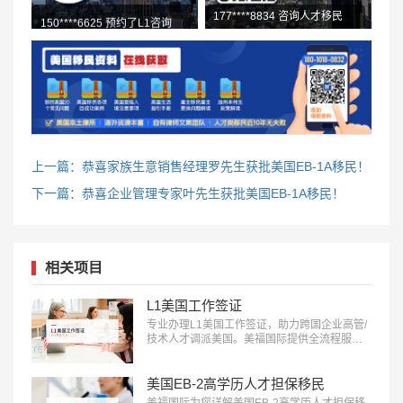
150****6625 预约了L1咨询
177****8834 咨询人才移民
158****9903 O1咨询中
上一篇：恭喜家族生意销售经理罗先生获批美国EB-1A移民！
下一篇：恭喜企业管理专家叶先生获批美国EB-1A移民！
相关项目
L1美国工作签证
专业办理L1美国工作签证，助力跨国企业高管/
技术人才调派美国。美福国际提供全流程服
务，包括申请条件评估、材料准备、面试指导
等。立即咨询：400-001-0063，开启您的跨国
职业之旅！…
美国EB-2高学历人才担保移民
美福国际为您详解美国EB-2高学历人才担保移