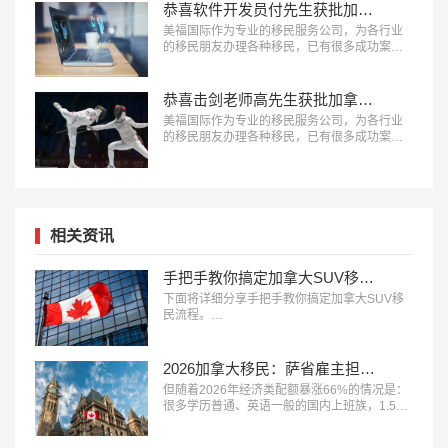
恭喜软件开发员付先生获批加拿大安省雇主担保移民！
美福国际作为专业的移民服务公司，为各行业
的移民朋友办理各种移民，已有很多成功案
例，下面就为大家分享软件开发员付先生获批
加拿大安省雇主担保移民成功案例。…
恭喜击剑老师高先生获批加拿大联邦自雇移民！
美福国际作为专业的移民服务公司，为各行业
的移民朋友办理各种移民，已有很多成功案
例，下面就为大家分享击剑老师高先生获批加
拿大联邦自雇移民成功案例。…
相关资讯
手把手教你搞定加拿大SUV移民流程
下面将详细分享手把手教你搞定加拿大SUV移
民流程。…
2026加拿大移民：萨省雇主担保，轻松拿PR
但随着2026年经济类配额暴涨66%的情况是：
很多学历普通、英语一般的国内上班族，1.5年
就有机会全家拿枫叶卡。关键就在：萨省雇主
担保——目前对普通申请人最友好、门槛最