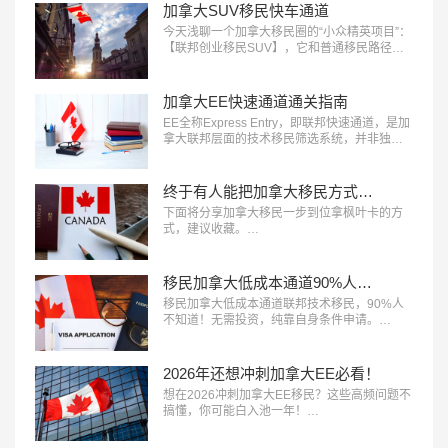
低、审批最快的加拿大省提名项目之一。…
加拿大SUV移民快车通道
今天浅聊一个加拿大移民圈的“小众精英项目”：
【联邦创业移民SUV​】，它和普通移民路径不
太一样，逻辑是——加拿大主动“邀请”你来，用
你的经验赋能本地经济。…
加拿大EE快速通道通关指南
EE全称Express Entry，即联邦快速通道，是加
拿大联邦层面的技术移民筛选系统，并非独立
移民项目，主要对接联邦技术移民​、联邦经验
类移民、联邦技工移民三大项目。它采用CRS
打分制，移民局定期邀请高分申请人递交PR申
终于有人能把加拿大移民方式说清楚了
请，医疗、技工、法语人才成了优先邀请对
下面将分享加拿大移民​一步到位拿枫叶卡的方
象。…
式，建议收藏。…
移民加拿大低成本通道90%人不知道！
移民加拿大低成本通道联邦技术移民，90%人
不知道！无需投资，纯靠自身条件申请。…
2026年还想冲刺加拿大EE必看！
想在2026冲刺加拿大EE移民​？这些高频问题不
搞懂，你可能白入池一年！…