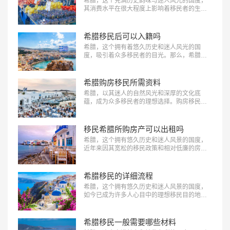
希腊，这个充满历史韵味与迷人风光的国度，
其消费水平在很大程度上影响着移民者的生活
质量。了解希腊的住房、饮食、交通、教育和
娱乐等各方面的消费情况，对于规划在希腊的
新生活至关重要。“希腊移民后的消费水平怎么
希腊移民后可以入籍吗
样？”这是每一位打算移民希腊或者已经迈出这
希腊，这个拥有着悠久历史和迷人风光的国
一步的人都极为关注的问题，下面美福国际为
度，吸引着众多移民者的目光。那么，希腊移
大家简单汇总。…
民后可以入籍吗？答案是肯定的，但需要满足
一系列的条件。下面跟随美福国际一起简单看
看都需要什么条件吧。…
希腊购房移民所需资料
希腊，以其迷人的自然风光和深厚的文化底
蕴，成为众多移民者的理想选择。购房移民政
策更是为外国投资者提供了便捷的途径。那
么，申请希腊购房移民所需资料有哪些呢？下
面美福国际为大家详细解析，助您顺利启程。
移民希腊所购房产可以出租吗
…
希腊，这个拥有悠久历史和迷人风景的国度，
近年来因其宽松的移民政策和相对低廉的房
价，成为了许多国际投资者的热门选择。特别
是希腊的买房移民政策，允许投资者通过购买
房产获得居留权。那么，移民希腊所购房产可
希腊移民的详细流程
以出租吗？下面美福国际为大家详细解析这一
希腊，这个拥有悠久历史和迷人风景的国度，
问题。…
如今已成为许多人心目中的理想移民目的地。
希腊移民政策相对宽松，吸引了大量海外投资
者。下面美福国际为大家介绍希腊移民的详细
流程，帮助您更好地了解并顺利实现希腊移民
希腊移民一般需要哪些材料
的目标。…