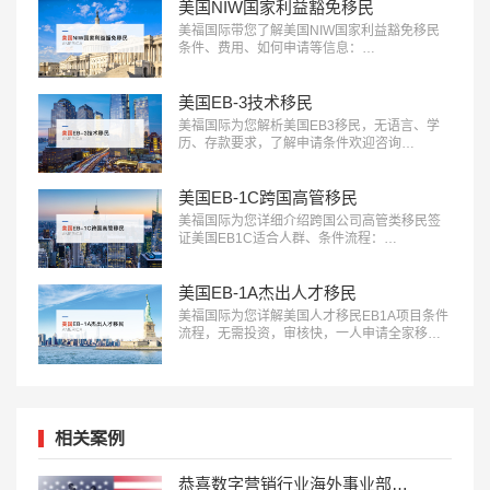
美国NIW国家利益豁免移民
美福国际带您了解美国NIW国家利益豁免移民
条件、费用、如何申请等信息：
18010180832…
美国EB-3技术移民
美福国际为您解析美国EB3移民，无语言、学
历、存款要求，了解申请条件欢迎咨询
18010180832…
美国EB-1C跨国高管移民
美福国际为您详细介绍跨国公司高管类移民签
证美国EB1C适合人群、条件流程：
18010180832…
美国EB-1A杰出人才移民
美福国际为您详解美国人才移民EB1A项目条件
流程，无需投资，审核快，一人申请全家移
民。评估资讯：18010180832…
相关案例
恭喜数字营销行业海外事业部总裁杨先生获批美国L1签证！