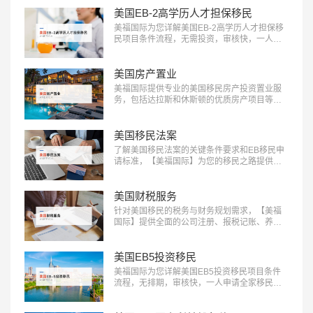
等。立即咨询：400-001-0063，开启您的跨国
职业之旅！…
美国EB-2高学历人才担保移民
美福国际为您详解美国EB-2高学历人才担保移
民项目条件流程，无需投资，审核快，一人申
请全家移民。评估资讯：18010180832…
美国房产置业
美福国际提供专业的美国移民房产投资置业服
务，包括达拉斯和休斯顿的优质房产项目等精
选房产项目和房产测评定制服务，助您实现资
产增值：400-001-0063…
美国移民法案
了解美国移民法案的关键条件要求和EB移民申
请标准，【美福国际】为您的移民之路提供清
晰指引，快来获取详细信息：400-001-0063…
美国财税服务
针对美国移民的税务与财务规划需求，【美福
国际】提供全面的公司注册、报税记账、养老
退休规划服务。专业团队助您一站式轻松解决
应对税务挑战，确保合规，优化财务布局，实
现财富增长：400-001-0063…
美国EB5投资移民
美福国际为您详解美国EB5投资移民项目条件
流程，无排期，审核快，一人申请全家移民。
评估资讯：18010180832…