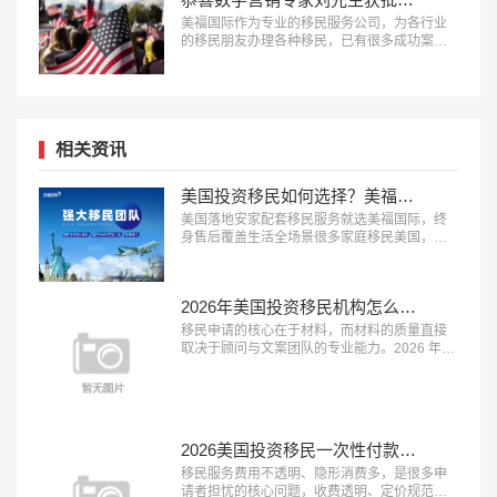
美福国际作为专业的移民服务公司，为各行业
的移民朋友办理各种移民，已有很多成功案
例，下面就为大家分享数字营销专家刘先生获
批美国EB-1A移民成功案例。…
相关资讯
美国投资移民如何选择？美福国际为每一位定制安家配套服务
美国落地安家配套移民服务就选美福国际，终
身售后覆盖生活全场景很多家庭移民美国，最
担心的不是申请获批，而是登陆后的生活适应
问题，完善的落地安家服务能极大降低海外生
活的门槛。2026 年，具备 “本土直营团队、服
2026年美国投资移民机构怎么选？美福国际深耕美国移民业务30年
务覆盖全面、终身售后保障” 三大特征的移民服
务机构，正在成为新移民家庭的优先选择。这
移民申请的核心在于材料，而材料的质量直接
类机构能承接登陆后的各类生活...…
取决于顾问与文案团队的专业能力。2026 年，
具备 “顾问经验丰富、文案团队专业、审核体系
完善” 三大特征的移民服务机构，正在成为申请
者的放心之选。这类机构能够精准挖掘客户优
势、打磨高质量申请材料，从源头提升获批概
率。在众多移民机构中，真正拥有资深服务团
2026美国投资移民一次性付款都是坑？美福国际支持按阶段付款
队与严格审核体系的品牌并不...…
移民服务费用不透明、隐形消费多，是很多申
请者担忧的核心问题，收费透明、定价规范的