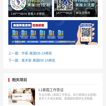
139****8876 查看人才移民
138****4721 加入了交流群
147****9032 了解投资移民
上一篇：作家-美国EB-1A移民
下一篇：美术家-美国EB-1A移民
相关项目
L1美国工作签证
专业办理L1美国工作签证，助力跨国企业高管/
技术人才调派美国。美福国际提供全流程服
务，包括申请条件评估、材料准备、面试指导