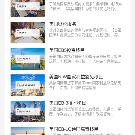
了解美国移民法案的关键条件要求和EB移民申
请标准，【美福国际】为您的移民之路提供清
晰指引，快来获取详细信息：400-001-0063…
美国财税服务
针对美国移民的税务与财务规划需求，【美福
国际】提供全面的公司注册、报税记账、养老
退休规划服务。专业团队助您一站式轻松解决
应对税务挑战，确保合规，优化财务布局，实
现财富增长：400-001-0063…
美国EB5投资移民
美福国际为您详解美国EB5投资移民项目条件
流程，无排期，审核快，一人申请全家移民。
评估资讯：18010180832…
美国NIW国家利益豁免移民
美福国际带您了解美国NIW国家利益豁免移民
条件、费用、如何申请等信息：
18010180832…
美国EB-3技术移民
美福国际为您解析美国EB3移民，无语言、学
历、存款要求，了解申请条件欢迎咨询
18010180832…
美国EB-1C跨国高管移民