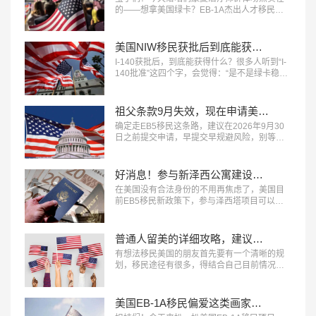
的——想拿美国绿卡？EB-1A杰出人才移民真
的是条快车道！作为医疗圈里低调又刚需的职
业，咱们康复治疗师其实藏着超多符合EB-1A
移民​的硬核优势，今天就把申请条件、避坑指
美国NIW移民获批后到底能获得什么？
南一次性说透！…
I-140获批后，到底能获得什么？很多人听到“I-
140批准”这四个字，会觉得：“是不是绿卡稳
了？”其实，还真不是这么简单。I-140获批确实
是一个重要的节点，但它带来的，是“资格认
定”，不是“身份保障”。…
祖父条款9月失效，现在申请美国EB5移民还来得及吗？
确定走EB5移民​这条路，建议在2026年9月30
日之前提交申请，早提交早规避风险，别等政
策变动追悔莫及。…
好消息！参与新泽西公寓建设，拿美国绿卡
在美国没有合法身份的不用再焦虑了，美国目
前EB5移民​新政策下，参与泽西塔项目可以拿
绿卡。…
普通人留美的详细攻略，建议码住！
有想法移民美国的朋友首先要有一个清晰的规
划，移民途径有很多，得结合自己目前情况来
分析，看究竟哪条路更适合自己。下面是我们
整理的几种合法途径，给大家参考一下，首先
明确一点：美国想要的“人”，要么有钱，要么有
美国EB-1A移民偏爱这类画家！找准定位，绿卡审批速度翻倍
才。…