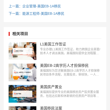
上一篇：企业管理-美国EB-1A移民
下一篇：能源工程师-美国EB-1A移民
相关项目
L1美国工作签证
专业办理L1美国工作签证，助力跨国企业高管/
技术人才调派美国。美福国际提供全流程服
务，包括申请条件评估、材料准备、面试指导
等。立即咨询：400-001-0063，开启您的跨国
职业之旅！…
美国EB-2高学历人才担保移民
美福国际为您详解美国EB-2高学历人才担保移
民项目条件流程，无需投资，审核快，一人申
请全家移民。评估资讯：18010180832…
美国房产置业
美福国际提供专业的美国移民房产投资置业服
务，包括达拉斯和休斯顿的优质房产项目等精
选房产项目和房产测评定制服务，助您实现资
产增值：400-001-0063…
美国移民法案