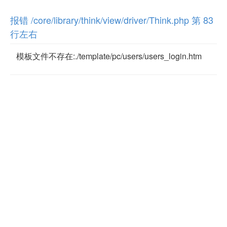
报错 /core/library/think/view/driver/Think.php 第 83
行左右
模板文件不存在:./template/pc/users/users_login.htm